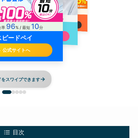
98.7
5
最大換金率
% / 最短
分
5
99.7
3
短
分
最大換金率
% / 最短
分
96
10
タイムリー
金率
% / 最短
分
OKクレジット
公式サイトへ
スピードペイ
公式サイトへ
公式サイトへ
→
ドをスワイプできます
目次