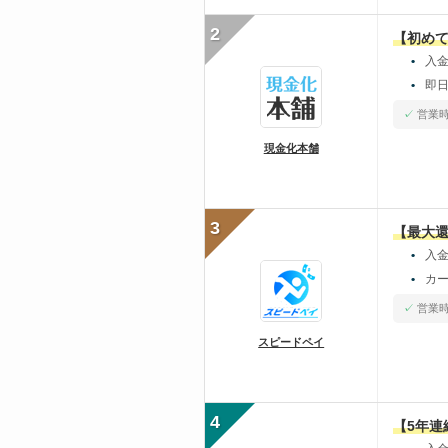
2
【初めて
入
即日
営業時
現金化本舗
3
【最大還
入金
カ
営業時
スピードペイ
4
【5年連