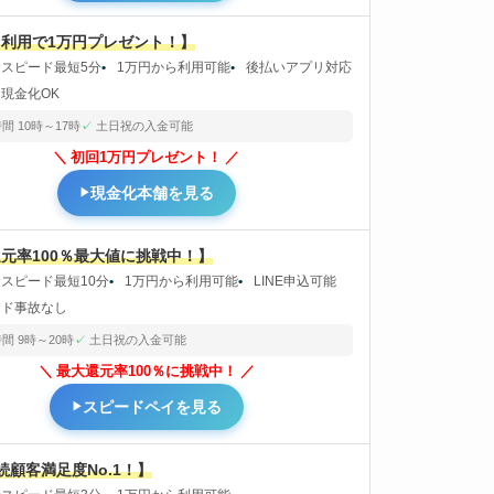
利用で1万円プレゼント！】
金スピード最短5分
1万円から利用可能
後払いアプリ対応
現金化OK
間 10時～17時
土日祝の入金可能
初回1万円プレゼント！
現金化本舗を見る
元率100％最大値に挑戦中！】
スピード最短10分
1万円から利用可能
LINE申込可能
ード事故なし
間 9時～20時
土日祝の入金可能
最大還元率100％に挑戦中！
スピードペイを見る
続顧客満足度No.1！】