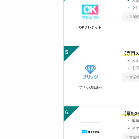
入
女
営業時
OKクレジット
5
【専門
入
初
営業時間
ブリッジ現金化
6
【最短
最
ス
営業時間