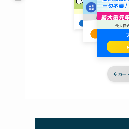
98.7
3
最大換金率
% / 最短
分
98.5
最大換金率
% / 最
ブリッジ現金化
最大換
現金化本舗
公式サイトへ
公式サイトへ
←
カー