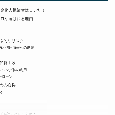
現金化人気業者はコレだ！
クロが選ばれる理由
命的なリスク
約と信用情報への影響
代替手段
ッシング枠の利用
ーローン
めの心得
る
ド会社にバレますか？