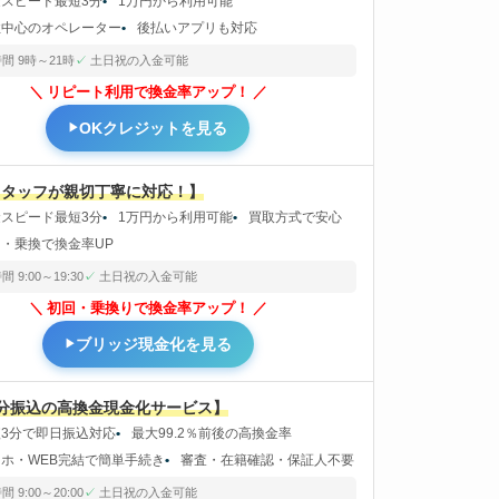
金スピード最短3分
1万円から利用可能
性中心のオペレーター
後払いアプリも対応
間 9時～21時
土日祝の入金可能
リピート利用で換金率アップ！
OKクレジットを見る
スタッフが親切丁寧に対応！】
金スピード最短3分
1万円から利用可能
買取方式で安心
回・乗換で換金率UP
 9:00～19:30
土日祝の入金可能
初回・乗換りで換金率アップ！
ブリッジ現金化を見る
3分振込の高換金現金化サービス】
短3分で即日振込対応
最大99.2％前後の高換金率
マホ・WEB完結で簡単手続き
審査・在籍確認・保証人不要
 9:00～20:00
土日祝の入金可能