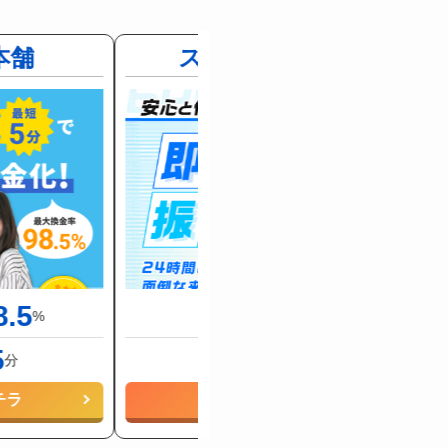
本舗
スピードペイ
8.5
96
%
換金率
%
5
10
分
最短
分
チラ
詳細をコチラ