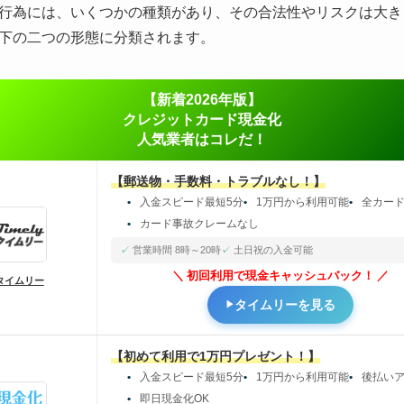
行為には、いくつかの種類があり、その合法性やリスクは大き
下の二つの形態に分類されます。
【新着2026年版】
クレジットカード現金化
人気業者はコレだ！
【郵送物・手数料・トラブルなし！】
入金スピード最短5分
1万円から利用可能
全カー
カード事故クレームなし
営業時間 8時～20時
土日祝の入金可能
初回利用で現金キャッシュバック！
タイムリー
タイムリーを見る
【初めて利用で1万円プレゼント！】
入金スピード最短5分
1万円から利用可能
後払い
即日現金化OK