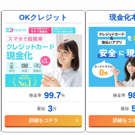
OKクレジット
現金化
99.7
9
換金率
%
換金率
3
最短
分
最短
詳細をコチラ
詳細をコ