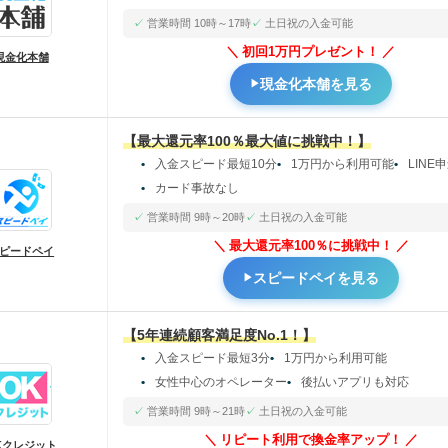
営業時間 10時～17時
土日祝の入金可能
初回1万円プレゼント！
現金化本舗
現金化本舗を見る
【最大還元率100％最大値に挑戦中！】
入金スピード最短10分
1万円から利用可能
LINE
カード事故なし
営業時間 9時～20時
土日祝の入金可能
最大還元率100％に挑戦中！
ピードペイ
スピードペイを見る
【5年連続顧客満足度No.1！】
入金スピード最短3分
1万円から利用可能
女性中心のオペレーター
後払いアプリも対応
営業時間 9時～21時
土日祝の入金可能
リピート利用で換金率アップ！
Kクレジット