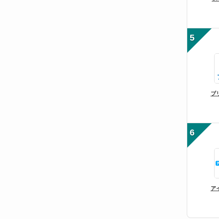
5
ブ
6
ア