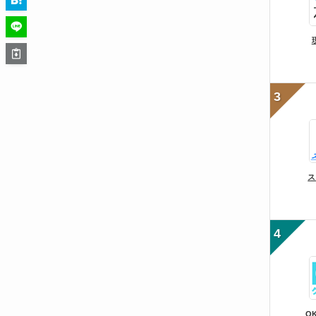
3
ス
4
O