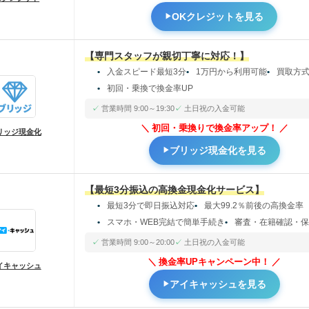
OKクレジットを見る
【専門スタッフが親切丁寧に対応！】
入金スピード最短3分
1万円から利用可能
買取方
初回・乗換で換金率UP
営業時間 9:00～19:30
土日祝の入金可能
初回・乗換りで換金率アップ！
リッジ現金化
ブリッジ現金化を見る
【最短3分振込の高換金現金化サービス】
最短3分で即日振込対応
最大99.2％前後の高換金率
スマホ・WEB完結で簡単手続き
審査・在籍確認・
営業時間 9:00～20:00
土日祝の入金可能
換金率UPキャンペーン中！
イキャッシュ
アイキャッシュを見る