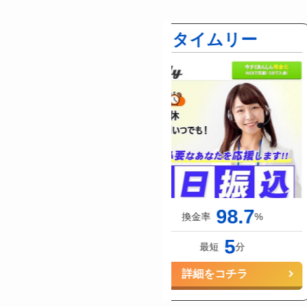
キャッシュ
タイムリー
98.0
98.7
換金率
%
換金率
%
3
5
最短
分
最短
分
詳細をコチラ
詳細をコチラ