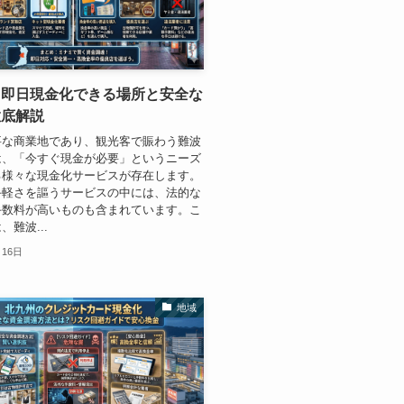
】即日現金化できる場所と安全な
徹底解説
要な商業地であり、観光客で賑わう難波
は、「今すぐ現金が必要」というニーズ
る様々な現金化サービスが存在します。
手軽さを謳うサービスの中には、法的な
手数料が高いものも含まれています。こ
難波...
月16日
地域