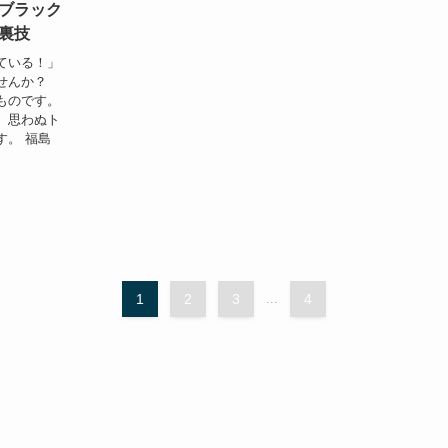
ブラック
裏技
ている！」
せんか？
ものです。
、思わぬト
す。 福島
1
2
3
...
4