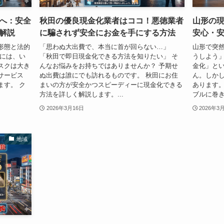
へ：安全
秋田の優良現金化業者はココ！悪徳業者
山形の
解説
に騙されず安全にお金を手にする方法
安心・
形態と法的
「思わぬ大出費で、本当に首が回らない…」
山形で突
為には、い
「秋田で即日現金化できる方法を知りたい」 そ
うしよう
スクは大き
んなお悩みをお持ちではありませんか？ 予期せ
金化」と
サービス
ぬ出費は誰にでも訪れるものです。 秋田にお住
ん。しか
ます。 ク
まいの方が安全かつスピーディーに現金化できる
あります
方法を詳しく解説します。...
ブルに巻き
2026年3月16日
2026年3
地域