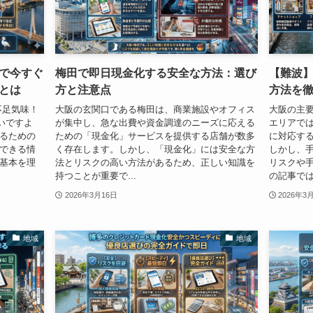
で今すぐ
梅田で即日現金化する安全な方法：選び
【難波
とは
方と注意点
方法を
不足気味！
大阪の玄関口である梅田は、商業施設やオフィス
大阪の主
いですよ
が集中し、急な出費や資金調達のニーズに応える
エリアで
けるための
ための「現金化」サービスを提供する店舗が数多
に対応す
用できる情
く存在します。しかし、「現金化」には安全な方
しかし、
は基本を理
法とリスクの高い方法があるため、正しい知識を
リスクや
持つことが重要で...
の記事では、
2026年3月16日
2026年3
地域
地域