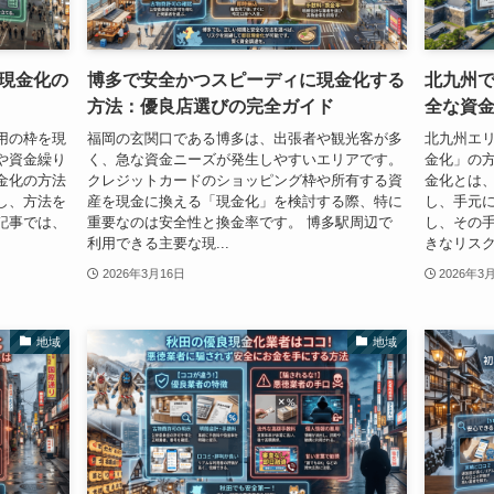
現金化の
博多で安全かつスピーディに現金化する
北九州
方法：優良店選びの完全ガイド
全な資
用の枠を現
福岡の玄関口である博多は、出張者や観光客が多
北九州エ
や資金繰り
く、急な資金ニーズが発生しやすいエリアです。
金化」の
金化の方法
クレジットカードのショッピング枠や所有する資
金化とは
し、方法を
産を現金に換える「現金化」を検討する際、特に
し、手元
記事では、
重要なのは安全性と換金率です。 博多駅周辺で
し、その
利用できる主要な現...
きなリスク
2026年3月16日
2026年3
地域
地域