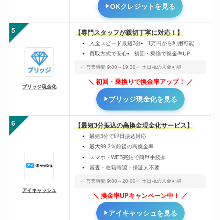
OKクレジットを見る
5
【専門スタッフが親切丁寧に対応！】
入金スピード最短3分
1万円から利用可能
買取方式で安心
初回・乗換で換金率UP
営業時間 9:00～19:30
土日祝の入金可能
初回・乗換りで換金率アップ！
ブリッジ現金化
ブリッジ現金化を見る
6
【最短3分振込の高換金現金化サービス】
最短3分で即日振込対応
最大99.2％前後の高換金率
スマホ・WEB完結で簡単手続き
審査・在籍確認・保証人不要
営業時間 9:00～20:00
土日祝の入金可能
アイキャッシュ
換金率UPキャンペーン中！
アイキャッシュを見る