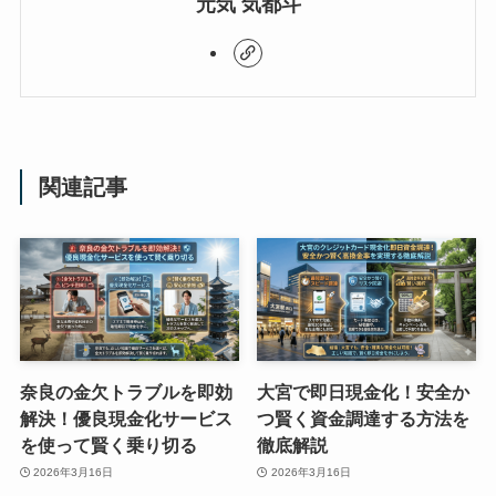
元気 気都斗
関連記事
奈良の金欠トラブルを即効
大宮で即日現金化！安全か
解決！優良現金化サービス
つ賢く資金調達する方法を
を使って賢く乗り切る
徹底解説
2026年3月16日
2026年3月16日