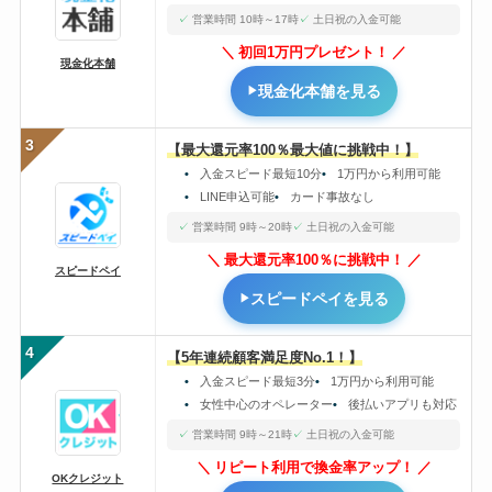
営業時間 10時～17時
土日祝の入金可能
初回1万円プレゼント！
現金化本舗
現金化本舗を見る
3
【最大還元率100％最大値に挑戦中！】
入金スピード最短10分
1万円から利用可能
LINE申込可能
カード事故なし
営業時間 9時～20時
土日祝の入金可能
最大還元率100％に挑戦中！
スピードペイ
スピードペイを見る
4
【5年連続顧客満足度No.1！】
入金スピード最短3分
1万円から利用可能
女性中心のオペレーター
後払いアプリも対応
営業時間 9時～21時
土日祝の入金可能
リピート利用で換金率アップ！
OKクレジット