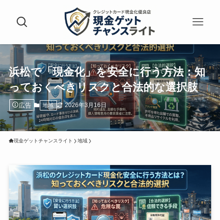
浜松で「現金化」を安全に行う方法：知
っておくべきリスクと合法的な選択肢
広告
2026年3月16日
地域
現金ゲットチャンスライト
地域