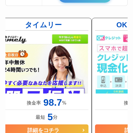
タイムリー
OK
98.7
換金率
%
換
5
最短
分
詳細をコチラ
詳