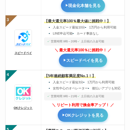
現金化本舗を見る
3
【最大還元率100％最大値に挑戦中！】
入金スピード最短10分
1万円から利用可能
LINE申込可能
カード事故なし
営業時間 9時～20時
土日祝の入金可能
最大還元率100％に挑戦中！
スピードペイ
スピードペイを見る
4
【5年連続顧客満足度No.1！】
入金スピード最短3分
1万円から利用可能
女性中心のオペレーター
後払いアプリも対応
営業時間 9時～21時
土日祝の入金可能
リピート利用で換金率アップ！
OKクレジット
OKクレジットを見る
5