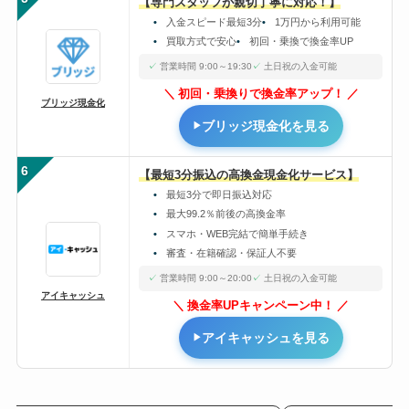
【専門スタッフが親切丁寧に対応！】
入金スピード最短3分
1万円から利用可能
買取方式で安心
初回・乗換で換金率UP
営業時間 9:00～19:30
土日祝の入金可能
初回・乗換りで換金率アップ！
ブリッジ現金化
ブリッジ現金化を見る
6
【最短3分振込の高換金現金化サービス】
最短3分で即日振込対応
最大99.2％前後の高換金率
スマホ・WEB完結で簡単手続き
審査・在籍確認・保証人不要
営業時間 9:00～20:00
土日祝の入金可能
アイキャッシュ
換金率UPキャンペーン中！
アイキャッシュを見る