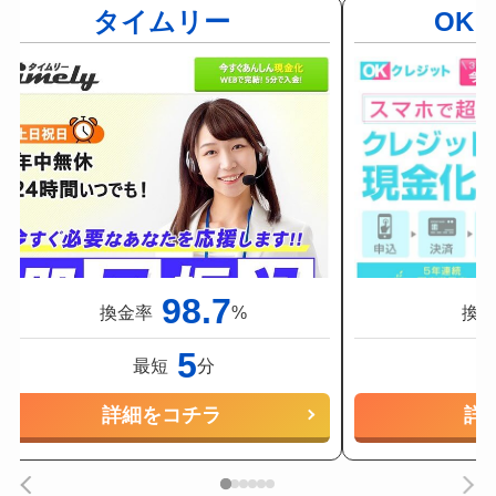
タイムリー
OK
98.7
換金率
%
換
5
最短
分
詳細をコチラ
詳