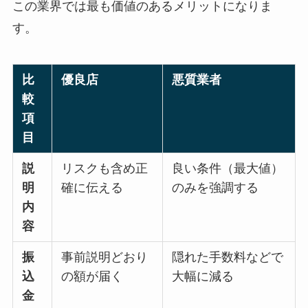
この業界では最も価値のあるメリットになりま
す。
比
優良店
悪質業者
較
項
目
説
リスクも含め正
良い条件（最大値）
明
確に伝える
のみを強調する
内
容
振
事前説明どおり
隠れた手数料などで
込
の額が届く
大幅に減る
金