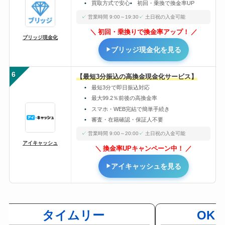
買取方式で安心
初回・乗換で換金率UP
営業時間 9:00～19:30
土日祝の入金可能
初回・乗換りで換金率アップ！
ブリッジ現金化
ブリッジ現金化を見る
6
【最短3分振込の高換金現金化サービス】
最短3分で即日振込対応
最大99.2％前後の高換金率
スマホ・WEB完結で簡単手続き
審査・在籍確認・保証人不要
営業時間 9:00～20:00
土日祝の入金可能
アイキャッシュ
換金率UPキャンペーン中！
アイキャッシュを見る
タイムリー
OK