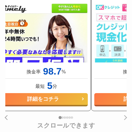
98.7
換金率
%
換
5
最短
分
詳細をコチラ
詳
スクロールできます