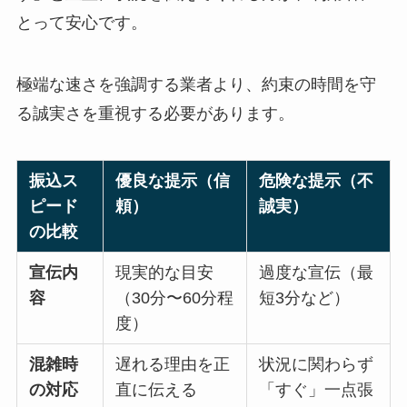
とって安心です。
極端な速さを強調する業者より、約束の時間を守
る誠実さを重視する必要があります。
振込ス
優良な提示（信
危険な提示（不
ピード
頼）
誠実）
の比較
宣伝内
現実的な目安
過度な宣伝（最
容
（30分〜60分程
短3分など）
度）
混雑時
遅れる理由を正
状況に関わらず
の対応
直に伝える
「すぐ」一点張