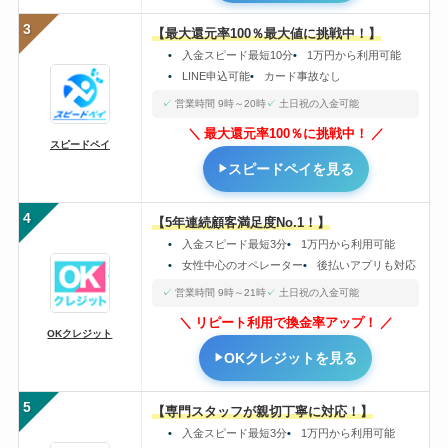
3
【最大還元率100％最大値に挑戦中！】
入金スピード最短10分
1万円から利用可能
LINE申込可能
カード事故なし
営業時間 9時～20時
土日祝の入金可能
最大還元率100％に挑戦中！
スピードペイ
スピードペイを見る
4
【5年連続顧客満足度No.1！】
入金スピード最短3分
1万円から利用可能
女性中心のオペレーター
後払いアプリも対応
営業時間 9時～21時
土日祝の入金可能
リピート利用で換金率アップ！
OKクレジット
OKクレジットを見る
5
【専門スタッフが親切丁寧に対応！】
入金スピード最短3分
1万円から利用可能