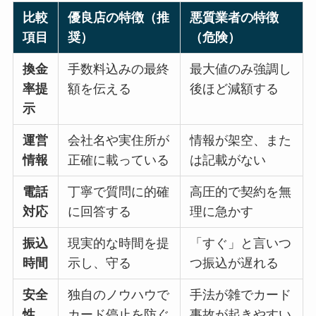
比較
優良店の特徴（推
悪質業者の特徴
項目
奨）
（危険）
換金
手数料込みの最終
最大値のみ強調し
率提
額を伝える
後ほど減額する
示
運営
会社名や実住所が
情報が架空、また
情報
正確に載っている
は記載がない
電話
丁寧で質問に的確
高圧的で契約を無
対応
に回答する
理に急かす
振込
現実的な時間を提
「すぐ」と言いつ
時間
示し、守る
つ振込が遅れる
安全
独自のノウハウで
手法が雑でカード
性
カード停止を防ぐ
事故が起きやすい