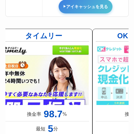
アイキャッシュを見る
タイムリー
OK
98.7
換金率
%
換
5
最短
分