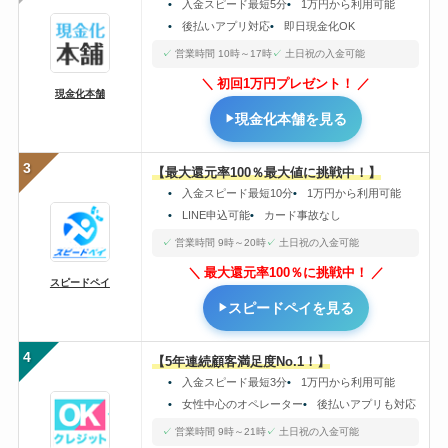
入金スピード最短5分
1万円から利用可能
後払いアプリ対応
即日現金化OK
営業時間 10時～17時
土日祝の入金可能
初回1万円プレゼント！
現金化本舗
現金化本舗を見る
3
【最大還元率100％最大値に挑戦中！】
入金スピード最短10分
1万円から利用可能
LINE申込可能
カード事故なし
営業時間 9時～20時
土日祝の入金可能
最大還元率100％に挑戦中！
スピードペイ
スピードペイを見る
4
【5年連続顧客満足度No.1！】
入金スピード最短3分
1万円から利用可能
女性中心のオペレーター
後払いアプリも対応
営業時間 9時～21時
土日祝の入金可能