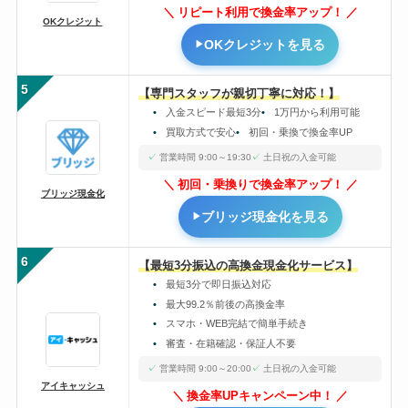
リピート利用で換金率アップ！
OKクレジット
OKクレジットを見る
5
【専門スタッフが親切丁寧に対応！】
入金スピード最短3分
1万円から利用可能
買取方式で安心
初回・乗換で換金率UP
営業時間 9:00～19:30
土日祝の入金可能
初回・乗換りで換金率アップ！
ブリッジ現金化
ブリッジ現金化を見る
6
【最短3分振込の高換金現金化サービス】
最短3分で即日振込対応
最大99.2％前後の高換金率
スマホ・WEB完結で簡単手続き
審査・在籍確認・保証人不要
営業時間 9:00～20:00
土日祝の入金可能
アイキャッシュ
換金率UPキャンペーン中！