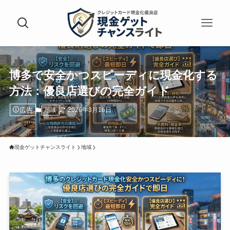
博多で安全かつスピーディに現金化する
方法：優良店選びの完全ガイド
広告
2026年3月16日
地域
現金ゲットチャンスライト
地域