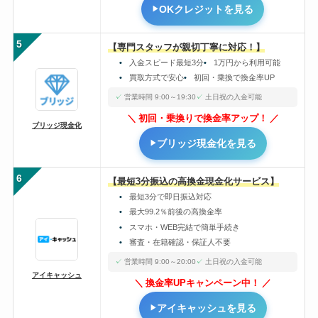
OKクレジットを見る
5
【専門スタッフが親切丁寧に対応！】
入金スピード最短3分
1万円から利用可能
買取方式で安心
初回・乗換で換金率UP
営業時間 9:00～19:30
土日祝の入金可能
初回・乗換りで換金率アップ！
ブリッジ現金化
ブリッジ現金化を見る
6
【最短3分振込の高換金現金化サービス】
最短3分で即日振込対応
最大99.2％前後の高換金率
スマホ・WEB完結で簡単手続き
審査・在籍確認・保証人不要
営業時間 9:00～20:00
土日祝の入金可能
アイキャッシュ
換金率UPキャンペーン中！
アイキャッシュを見る