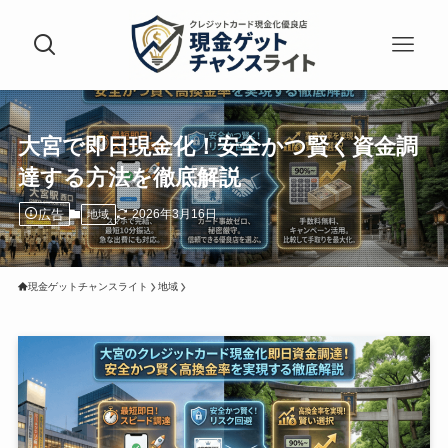
大宮で即日現金化！安全かつ賢く資金調
達する方法を徹底解説
広告
2026年3月16日
地域
現金ゲットチャンスライト
地域