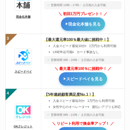
営業時間 10時～17時
土日祝の入金可能
初回1万円プレゼント！
現金化本舗
現金化本舗を見る
3
【最大還元率100％最大値に挑戦中！】
入金スピード最短10分
1万円から利用可能
LINE申込可能
カード事故なし
営業時間 9時～20時
土日祝の入金可能
最大還元率100％に挑戦中！
スピードペイ
スピードペイを見る
4
【5年連続顧客満足度No.1！】
入金スピード最短3分
1万円から利用可能
女性中心のオペレーター
後払いアプリも対応
営業時間 9時～21時
土日祝の入金可能
リピート利用で換金率アップ！
OKクレジット