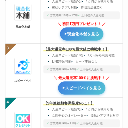
入金スピード最短5分
1万円から利用可能
後払いアプリ対応
即日現金化OK
営業時間 10時～17時
土日祝の入金可能
初回1万円プレゼント！
現金化本舗
現金化本舗を見る
3
【最大還元率100％最大値に挑戦中！】
入金スピード最短10分
1万円から利用可能
LINE申込可能
カード事故なし
営業時間 9時～20時
土日祝の入金可能
最大還元率100％に挑戦中！
スピードペイ
スピードペイを見る
4
【5年連続顧客満足度No.1！】
入金スピード最短3分
1万円から利用可能
女性中心のオペレーター
後払いアプリも対応
営業時間 9時～21時
土日祝の入金可能