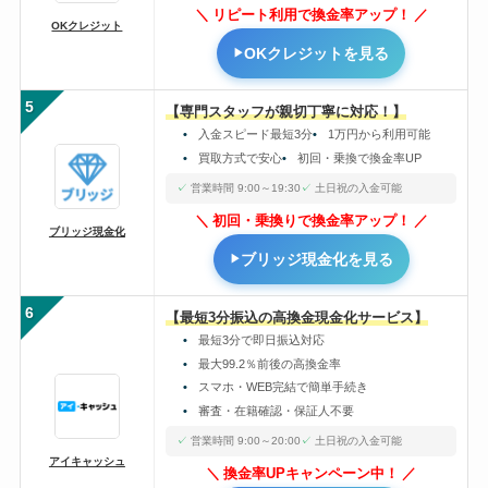
リピート利用で換金率アップ！
OKクレジット
OKクレジットを見る
5
【専門スタッフが親切丁寧に対応！】
入金スピード最短3分
1万円から利用可能
買取方式で安心
初回・乗換で換金率UP
営業時間 9:00～19:30
土日祝の入金可能
初回・乗換りで換金率アップ！
ブリッジ現金化
ブリッジ現金化を見る
6
【最短3分振込の高換金現金化サービス】
最短3分で即日振込対応
最大99.2％前後の高換金率
スマホ・WEB完結で簡単手続き
審査・在籍確認・保証人不要
営業時間 9:00～20:00
土日祝の入金可能
アイキャッシュ
換金率UPキャンペーン中！