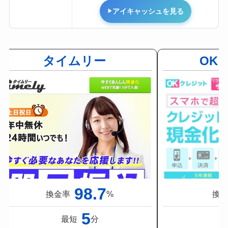
アイキャッシュを見る
タイムリー
OK
98.7
換金率
%
換
5
最短
分