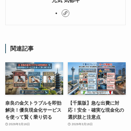
元気 気都斗
関連記事
奈良の金欠トラブルを即効
【千葉版】急な出費に対
解決！優良現金化サービス
応！安全・確実な現金化の
を使って賢く乗り切る
選択肢と注意点
2026年3月16日
2026年3月16日