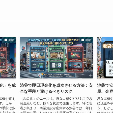
地域
地域
化」を成
渋谷で即日現金化を成功させる方法：安
池袋で
全な手段と避けるべきリスク
屋、金
出費や資金
「現金化」のニーズは、急な出費やビジネスでの
急な出費
す。しか
資金繰りなど、様々な状況で発生します。特に若
に現金を
の手段は多
者が集まり、商業施設が密集する渋谷では、即日
う。しか
う方法も存
で現金を手にしたいという需要が高くなっていま
は大きな