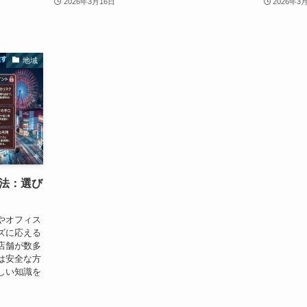
2026年3月16日
2026年3
地域
法：選び
やオフィス
ズに応える
店舗が数多
は安全な方
しい知識を