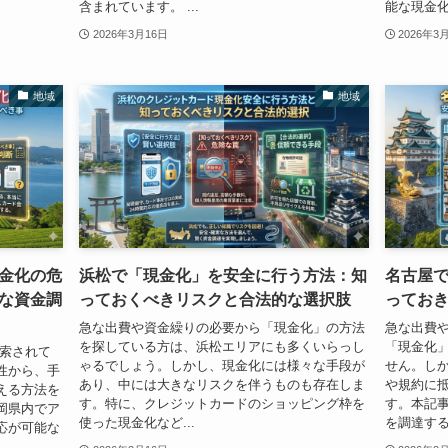
含まれています。 ...
能な現金化
2026年3月16日
2026年3
地域
地域
金化の危
浜松で「現金化」を安全に行う方法：知
名古屋
な資金調
っておくべきリスクと合法的な選択肢
ってお
急な出費や資金繰りの必要から「現金化」の方法
急な出費
を探している方は、浜松エリアにも多くいらっし
「現金化
検索されて
ゃるでしょう。しかし、現金化には様々な手段が
せん。し
性から、手
あり、中には大きなリスクを伴うものも存在しま
や規約に
える方法を
す。特に、クレジットカードのショッピング枠を
す。本記
岡県内でア
使った現金化など...
を調達する
応が可能な