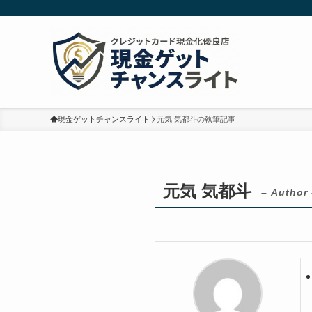
現金ゲットチャンスライト
元気 気都斗の執筆記事
元気 気都斗
– Author 