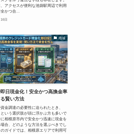
は、アクセスが便利な池袋駅周辺で利用
全かつ合...
月16日
地域
で即日現金化！安全かつ高換金率
する賢い方法
や資金調達の必要性に迫られたとき、
」という選択肢が頭に浮かぶ方も多いで
特に相模原市内で安全かつ迅速に現金を
い場合、どのような方法を選ぶべきでし
このガイドでは、相模原エリアで利用可