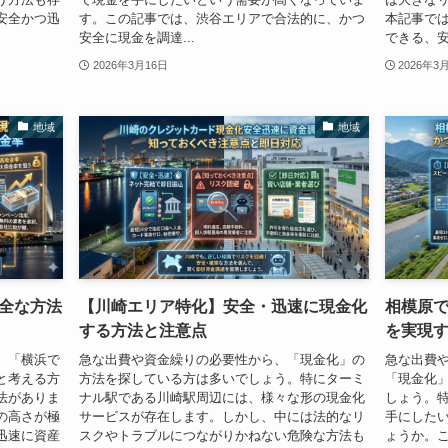
安全かつ迅
す。この記事では、渋谷エリアで合法的に、かつ
本記事で
安全に現金を調達...
できる、安
2026年3月16日
2026年3
地域
地域
全な方法
【川崎エリア特化】安全・迅速に現金化
相模原
する方法と注意点
を実現
、「横浜で
急な出費や資金繰りの必要性から、「現金化」の
急な出費
と考える方
方法を探している方は多いでしょう。特にターミ
「現金化
法がありま
ナル駅である川崎駅周辺には、様々な形の現金化
しょう。
の高さが極
サービスが存在します。しかし、中には法的なリ
手にした
迅速に資産
スクやトラブルにつながりかねない危険な方法も
ょうか。