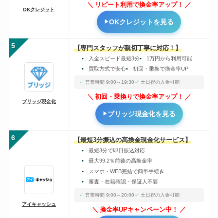
リピート利用で換金率アップ！
OKクレジット
OKクレジットを見る
5
【専門スタッフが親切丁寧に対応！】
入金スピード最短3分
1万円から利用可能
買取方式で安心
初回・乗換で換金率UP
営業時間 9:00～19:30
土日祝の入金可能
初回・乗換りで換金率アップ！
ブリッジ現金化
ブリッジ現金化を見る
6
【最短3分振込の高換金現金化サービス】
最短3分で即日振込対応
最大99.2％前後の高換金率
スマホ・WEB完結で簡単手続き
審査・在籍確認・保証人不要
営業時間 9:00～20:00
土日祝の入金可能
アイキャッシュ
換金率UPキャンペーン中！