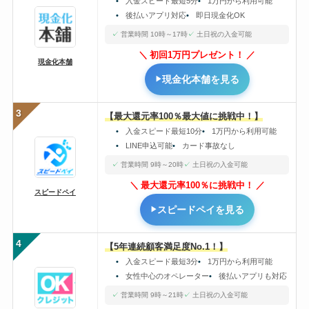
入金スピード最短5分
1万円から利用可能
後払いアプリ対応
即日現金化OK
営業時間 10時～17時
土日祝の入金可能
初回1万円プレゼント！
現金化本舗
現金化本舗を見る
3
【最大還元率100％最大値に挑戦中！】
入金スピード最短10分
1万円から利用可能
LINE申込可能
カード事故なし
営業時間 9時～20時
土日祝の入金可能
最大還元率100％に挑戦中！
スピードペイ
スピードペイを見る
4
【5年連続顧客満足度No.1！】
入金スピード最短3分
1万円から利用可能
女性中心のオペレーター
後払いアプリも対応
営業時間 9時～21時
土日祝の入金可能