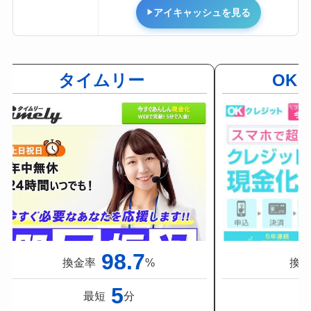
アイキャッシュを見る
タイムリー
OK
98.7
換金率
%
換
5
最短
分