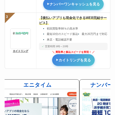
ナンバーワンキャッシュを見る
3
【後払いアプリも現金化できるWEB完結サー
ビス】
初回買取率88％の高水準
最短10分のスピード振込
最大20万円まで対応
来店・電話確認不要
営業時間 9時～20時
カイトリング
買取率と振込スピードを実現！
カイトリングを見る
エニタイム
ナンバー