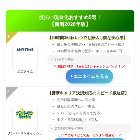
後払い現金化おすすめ5選！
【新着2026年版】
1
【24時間365日いつでも振込可能な安心感】
最大換金率98.8％
最短3分のスピード振込
24時間年中無休で営業
キャンセル料0円
24H 年中無休
初回3％UP！2回目は3万キャッシュバック！
エニタイム
エニタイムを見る
2
【携帯キャリア決済対応のスピード振込店】
初回買取率88％の高水準
最短10分のスピード振込
5,000円から20万円まで対応
来店・電話確認なしで完結
営業時間 9時～20時
ナンバーワンキャッシュ
いつでも！どこでも！カンタン現金化！