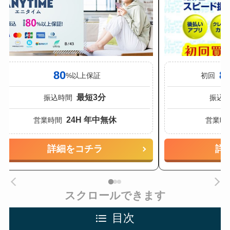
80
8
%以上保証
初回
最短3分
振込時間
振込
24H 年中無休
営業時間
営業時
詳細をコチラ
詳
スクロールできます
目次