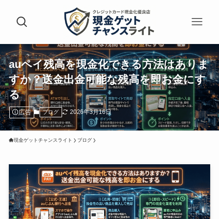
auペイ残高を現金化できる方法はありま
すか？送金出金可能な残高を即お金にす
る
広告
2026年3月16日
ブログ
現金ゲットチャンスライト
ブログ