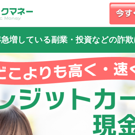
年急増している副業・投資などの詐欺
r）・Instagram・投資サイト・副業サイト等で資金を調達するために弊社
際して身分証やクレジットカードの偽造をして申込をする
が発生しております。
社を紹介された場合は詐欺の可能性が高いです
関連の業者とは一切関わりはありません
事案が、弊社で発生した場合は
依頼には全面的に協力させて頂きます。
認識がなくても行動に移すだけでも、犯罪加害者として取り扱われ、刑
す。