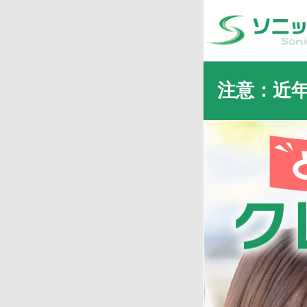
注意：近
近年
・X（旧Twitte
された
・当サイトの利用に
等、大変悪質な事案
資金調達のために弊
※弊社は投資や副業
今後も悪質性の高い
警察からの捜査協力
申込者本人に犯罪の
任を負う事になりま