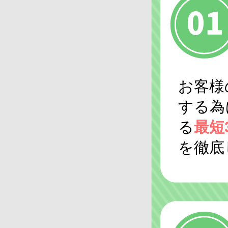
お客様
する為
る
最短
を徹底