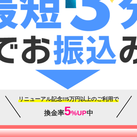
リニューアル記念!!5万円以上のご利用で
5
換金率
%UP
中